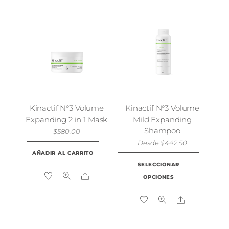
Las
opciones
se
pueden
elegir
en
la
página
Kinactif N°3 Volume
Kinactif N°3 Volume
de
Expanding 2 in 1 Mask
Mild Expanding
producto
Shampoo
$
580.00
Desde
$
442.50
AÑADIR AL CARRITO
Este
SELECCIONAR
produ
Share
OPCIONES
tiene
múlti
Share
varian
Las