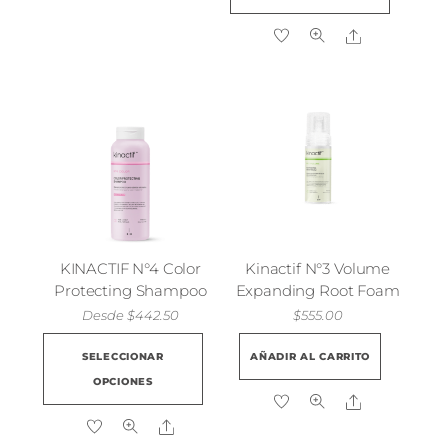
tiene
múlti
Share
varian
Las
opcio
se
pued
elegir
en
la
págin
KINACTIF N°4 Color
Kinactif N°3 Volume
de
Protecting Shampoo
Expanding Root Foam
produ
Desde
$
442.50
$
555.00
Este
SELECCIONAR
AÑADIR AL CARRITO
producto
OPCIONES
tiene
Share
múltiples
Share
variantes.