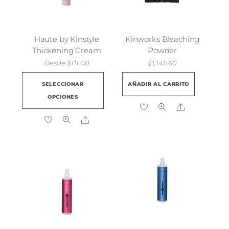
Haute by Kinstyle
Kinworks Bleaching
Thickening Cream
Powder
Desde
$
111.00
$
1,145.60
Este
SELECCIONAR
AÑADIR AL CARRITO
producto
OPCIONES
tiene
Share
múltiples
Share
variantes.
Las
opciones
se
pueden
elegir
en
la