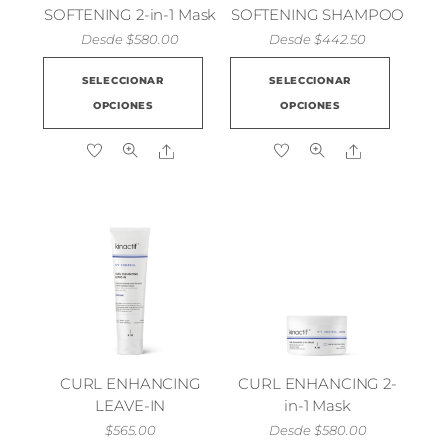
SOFTENING 2-in-1 Mask
SOFTENING SHAMPOO
Desde
$
580.00
Desde
$
442.50
Este
Este
SELECCIONAR
SELECCIONAR
producto
produ
OPCIONES
OPCIONES
tiene
tiene
múltiples
múlti
Share
Share
variantes.
varian
Las
Las
opciones
opcio
se
se
pueden
pued
elegir
elegir
en
en
la
la
página
págin
CURL ENHANCING
CURL ENHANCING 2-
de
de
LEAVE-IN
in-1 Mask
producto
produ
$
565.00
Desde
$
580.00