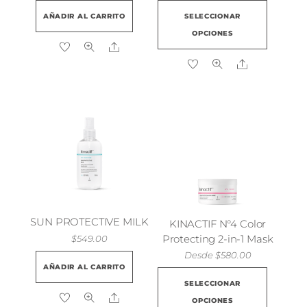
Este
AÑADIR AL CARRITO
SELECCIONAR
produ
OPCIONES
tiene
Share
múlti
Share
varian
Las
opcio
se
pued
elegir
en
la
págin
SUN PROTECTIVE MILK
KINACTIF N°4 Color
de
Protecting 2-in-1 Mask
$
549.00
produ
Desde
$
580.00
AÑADIR AL CARRITO
Este
SELECCIONAR
produ
Share
OPCIONES