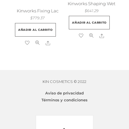
página
Kinworks Shaping Wet
de
Kinworks Fixing Lac
$
641.29
producto
$
779.37
AÑADIR AL CARRITO
AÑADIR AL CARRITO
Share
Share
KIN COSMETICS © 2022
Aviso de privacidad
Términos y condiciones