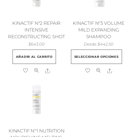
KINACTIF N°2 REPAIR
KINACTIF N°3 VOLUME
INTENSIVE
MILD EXPANDING
RECONSTRUCTING SHOT
SHAMPOO
$
643.00
Desde
$
442.50
Este
AÑADIR AL CARRITO
SELECCIONAR OPCIONES
prod
tien
Share
Share
múlt
vari
Las
opci
se
pue
elegi
en
KINACTIF N°1 NUTRITION