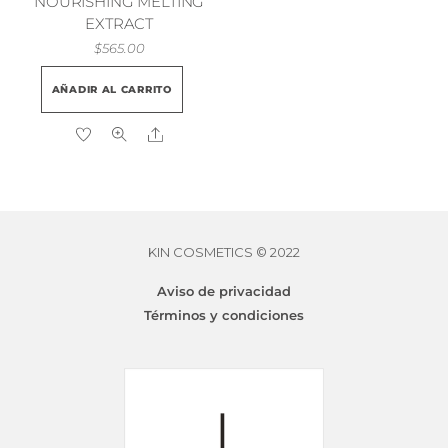
la
NOURISHING MELTING
EXTRACT
pági
$
565.00
de
prod
AÑADIR AL CARRITO
Share
KIN COSMETICS © 2022
CURL ENHANCING LEAVE-IN
$
565.00
Aviso de privacidad
Términos y condiciones