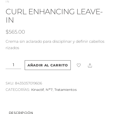
IN
CURL ENHANCING LEAVE-
IN
$
565.00
Crema sin aclarado para disciplinar y definir cabellos
rizados
CURL
Share
AÑADIR AL CARRITO
ENHANCING
LEAVE-
IN
SKU:
8435057019606
cantidad
CATEGORÍAS:
Kinactif
,
N°7
,
Tratamientos
DESCRIPCIÓN