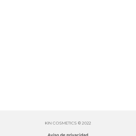
OFICIALES EN
MÉXICO,
TENEMOS EL MAS
AMPLIO
CATÁLOGO DE
PRODUCTOS.
VISITA NUESTRA TIENDA
KIN COSMETICS © 2022
Aviso de privacidad