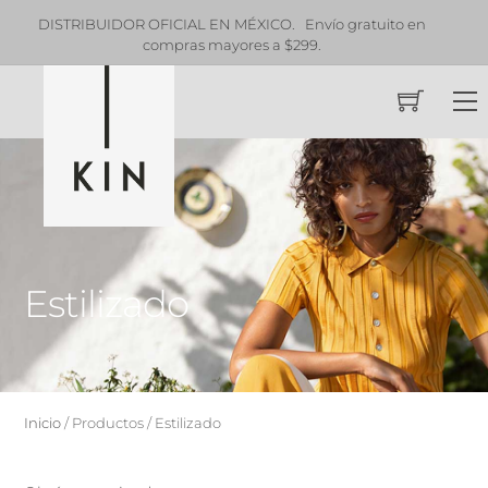
O. Envío gratuito en
¿Eres estilista profesional o distribuidor
a $299.
profesionales?
CONTÁCTANO
Skip
M
to
content
Estilizado
Inicio
/ Productos / Estilizado