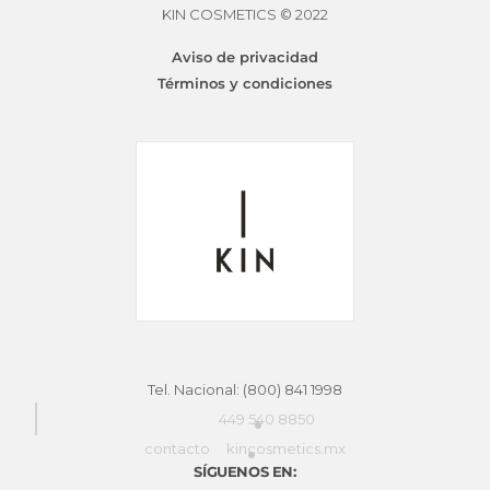
en
KIN COSMETICS © 2022
elegir
la
en
Aviso de privacidad
página
la
Términos y condiciones
de
págin
producto
de
produ
Tel. Nacional: (800) 841 1998
449 540 8850
contacto
kincosmetics.mx
SÍGUENOS EN: