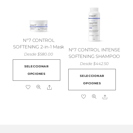
N°7 CONTROL
SOFTENING 2-in-1 Mask
N°7 CONTROL INTENSE
Desde
$
580.00
SOFTENING SHAMPOO
Este
Desde
$
442.50
SELECCIONAR
producto
Este
OPCIONES
SELECCIONAR
tiene
produ
OPCIONES
múltiples
Share
tiene
variantes.
múlti
Share
Las
varian
opciones
Las
se
opcio
pueden
se
elegir
pued