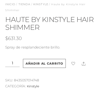
INICIO
/
TIENDA
/
KINSTYLE
/ Haute by Kinstyle Hair
Shimmer
HAUTE BY KINSTYLE HAIR
SHIMMER
$
631.30
Spray de resplandeciente brillo.
Haute
Share
AÑADIR AL CARRITO
by
Kinstyle
Hair
SKU:
8435057014748
Shimmer
CATEGORÍA:
Kinstyle
cantidad