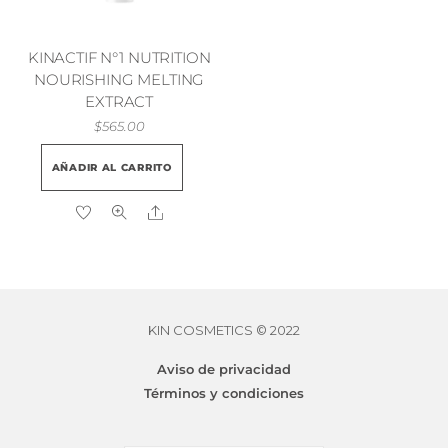
pueden
elegir
en
KINACTIF N°1 NUTRITION
la
NOURISHING MELTING
EXTRACT
página
$
565.00
de
producto
AÑADIR AL CARRITO
Share
KIN COSMETICS © 2022
Aviso de privacidad
N°7 CONTROL SOFTENING 2-IN-1 MASK
Términos y condiciones
Desde
$
580.00