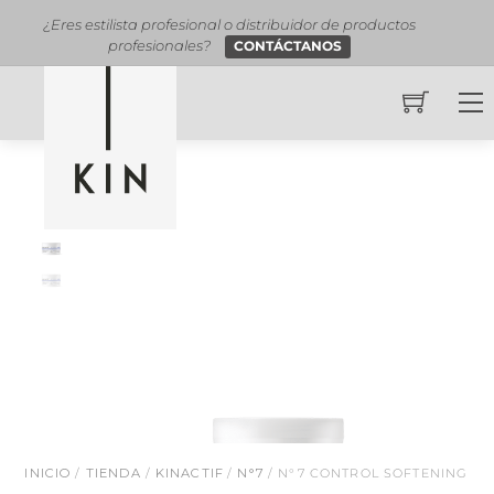
estilista profesional o distribuidor de productos
DISTRIBUIDOR O
profesionales?
c
CONTÁCTANOS
Skip
M
to
content
INICIO
/
TIENDA
/
KINACTIF
/
N°7
/ N°7 CONTROL SOFTENING