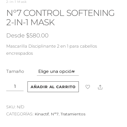
2-in-1 Mask
N°7 CONTROL SOFTENING
2-IN-1 MASK
Desde
$
580.00
Mascarilla Disciplinante 2 en 1 para cabellos
encrespados
Tamaño
N°7
Share
AÑADIR AL CARRITO
CONTROL
SOFTENING
2-
SKU:
N/D
in-
CATEGORÍAS:
Kinactif
,
N°7
,
Tratamientos
1