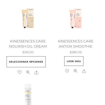
KINESSENCES CARE
KINESSENCES CARE
NOURISH OIL CREAM
ANTIOX SMOOTHIE
$
265.93
$
286.09
Este
LEER MÁS
SELECCIONAR OPCIONES
producto
Share
tiene
Share
múltiples
variantes.
Las
opciones
se