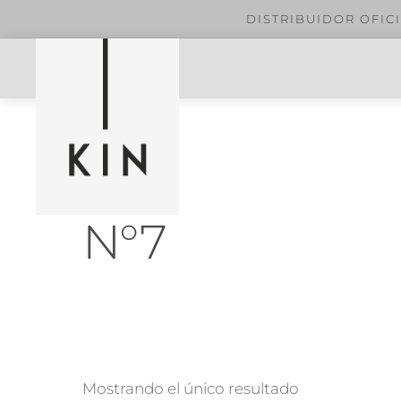
ompras mayores a $299.
Skip
Menu
to
content
N°7
Mostrando el único resultado