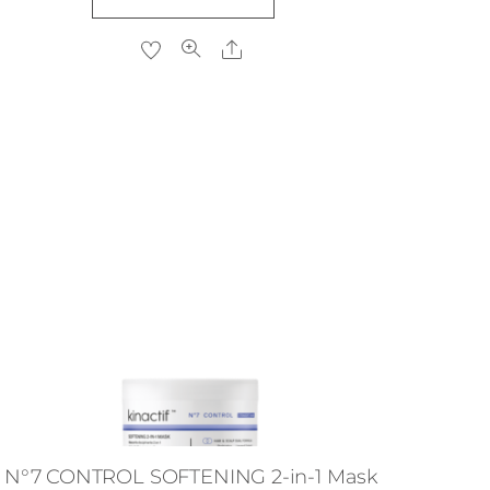
producto
tiene
Share
múltiples
variantes.
Las
opciones
se
pueden
elegir
en
la
página
de
producto
N°7 CONTROL SOFTENING 2-in-1 Mask