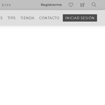
Registrarme
ta profesional o distribuidor de productos profesional
Sear
OS
TIPS
TIENDA
CONTACTO
INICIAR SESIÓN