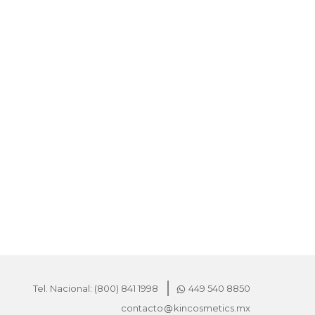
producto
Tel. Nacional: (800) 841 1998
449 540 8850
contacto
kincosmetics.mx