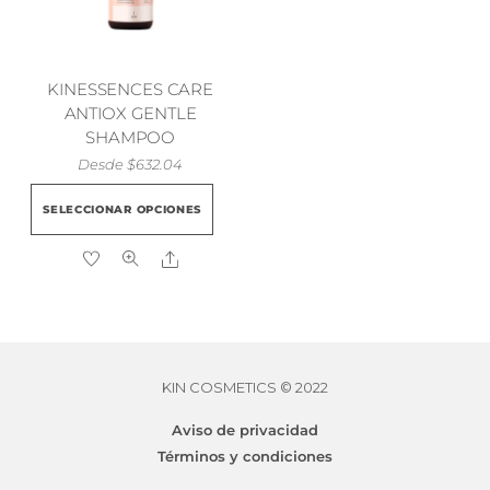
KINESSENCES CARE
ANTIOX GENTLE
SHAMPOO
Desde
$
632.04
Este
SELECCIONAR OPCIONES
producto
tiene
Share
múltiples
variantes.
Las
opciones
se
KIN COSMETICS © 2022
KINMASTER COLOR SCREEN
$
281.38
pueden
Aviso de privacidad
elegir
Términos y condiciones
en