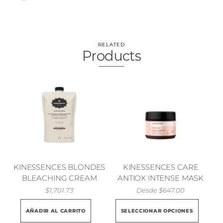
RELATED
Products
KINESSENCES BLONDES
KINESSENCES CARE
BLEACHING CREAM
ANTIOX INTENSE MASK
$
1,701.73
Desde
$
647.00
Este
AÑADIR AL CARRITO
SELECCIONAR OPCIONES
prod