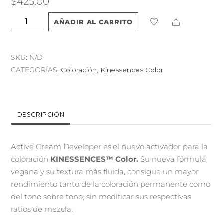
$
425.00
Kinessences
Share
AÑADIR AL CARRITO
Color
Active
Developer
SKU:
N/D
cantidad
CATEGORÍAS:
Coloración
,
Kinessences Color
DESCRIPCIÓN
Active Cream Developer es el nuevo activador para la
coloración
KINESSENCES™ Color.
Su nueva fórmula
vegana y su textura más fluida, consigue un mayor
rendimiento tanto de la coloración permanente como
del tono sobre tono, sin modificar sus respectivas
ratios de mezcla.