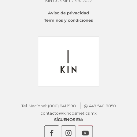
se
KIN COSMETICS © 2022
pueden
Aviso de privacidad
elegir
Términos y condiciones
en
la
página
de
producto
Tel. Nacional: (800) 841 1998
449 540 8850
contacto
kincosmetics.mx
SÍGUENOS EN: