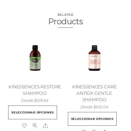
RELATED
Products
KINESSENCES RESTORE
KINESSENCES CARE
SHAMPOO
ANTIOX GENTLE
SHAMPOO
Desde
$
619.64
Desde
$
632.04
Este
SELECCIONAR OPCIONES
Este
producto
SELECCIONAR OPCIONES
prod
tiene
Share
tien
múltiples