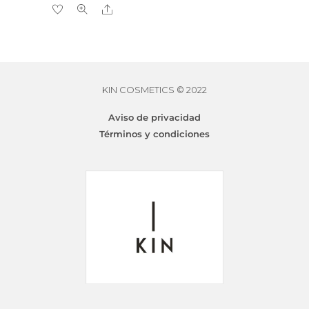
tiene
Share
múltiples
variantes.
Las
opciones
se
KIN COSMETICS © 2022
KINMEN SILVER SHAMPOO
Desde
$
155.00
pueden
Aviso de privacidad
elegir
Términos y condiciones
en
la
página
de
producto