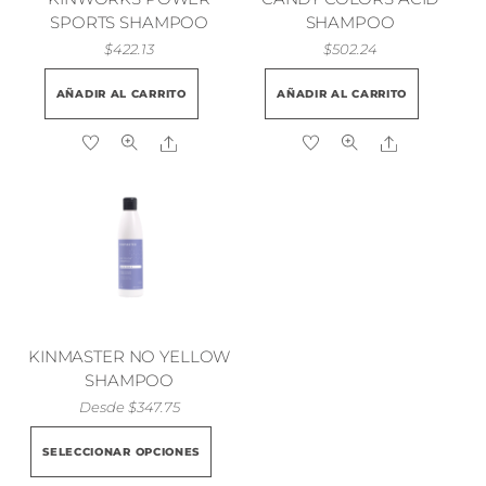
SPORTS SHAMPOO
SHAMPOO
$
422.13
$
502.24
AÑADIR AL CARRITO
AÑADIR AL CARRITO
Share
Share
KINMASTER NO YELLOW
SHAMPOO
Desde
$
347.75
Este
SELECCIONAR OPCIONES
producto