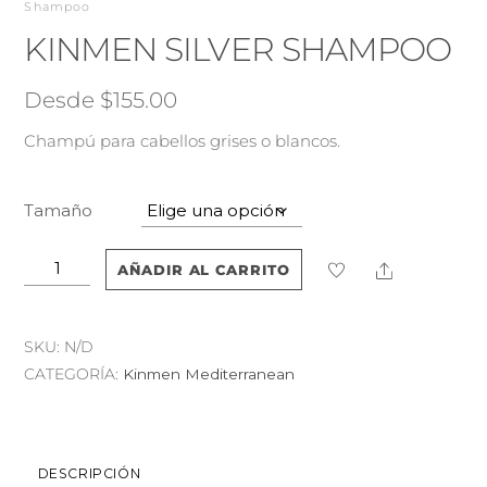
Shampoo
KINMEN SILVER SHAMPOO
Desde
$
155.00
​Champú para cabellos grises o blancos.
Tamaño
Kinmen
Share
AÑADIR AL CARRITO
Silver
Shampoo
cantidad
SKU:
N/D
CATEGORÍA:
Kinmen Mediterranean
DESCRIPCIÓN