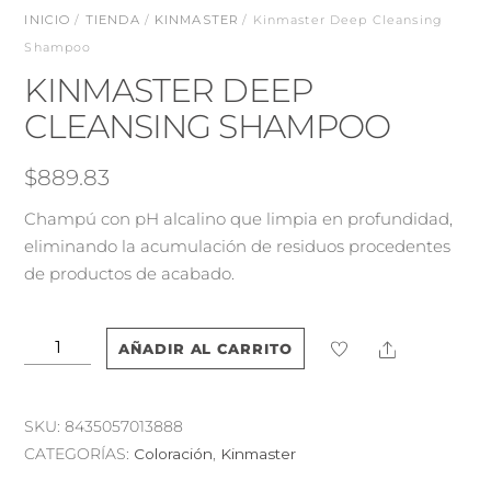
INICIO
/
TIENDA
/
KINMASTER
/ Kinmaster Deep Cleansing
Shampoo
KINMASTER DEEP
CLEANSING SHAMPOO
$
889.83
Champú con pH alcalino que limpia en profundidad,
eliminando la acumulación de residuos procedentes
de productos de acabado.
Kinmaster
Share
AÑADIR AL CARRITO
Deep
Cleansing
Shampoo
SKU:
8435057013888
cantidad
CATEGORÍAS:
Coloración
,
Kinmaster