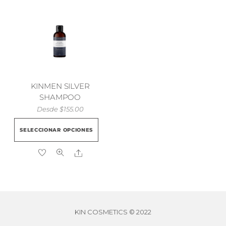
KINMEN SILVER
SHAMPOO
Desde
$
155.00
Este
SELECCIONAR OPCIONES
producto
tiene
Share
múltiples
variantes.
Las
opciones
se
KIN COSMETICS © 2022
pueden