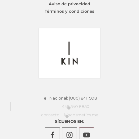
Aviso de privacidad
KINMASTER DEEP CLEANSING SHAMPOO
elegir
Términos y condiciones
en
$
889.83
la
página
de
producto
Tel. Nacional: (800) 841 1998
449 540 8850
contacto
kincosmetics.mx
SÍGUENOS EN: