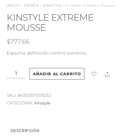
INICIO
/
TIENDA
/
KINSTYLE
/ Kinstyle Extreme Mousse
KINSTYLE EXTREME
MOUSSE
$
777.66
Espuma definición control extremo.
Kinstyle
Share
AÑADIR AL CARRITO
Extreme
Mousse
cantidad
SKU:
8435057009232
CATEGORÍA:
Kinstyle
DESCRIPCIÓN