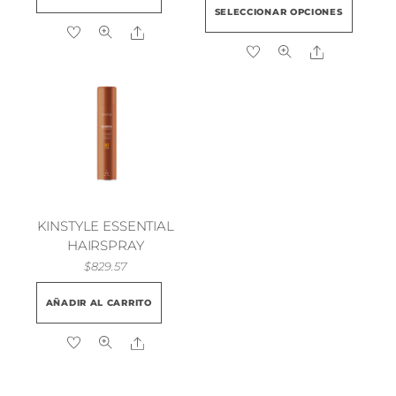
Este
SELECCIONAR OPCIONES
prod
Share
tien
Share
múlt
vari
Las
opci
se
pue
elegi
en
KINSTYLE ESSENTIAL
la
HAIRSPRAY
pági
$
829.57
de
AÑADIR AL CARRITO
prod
Share