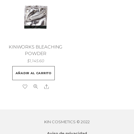
vari
Las
opci
se
pue
elegi
en
KINWORKS BLEACHING
la
POWDER
pági
$
1,145.60
de
AÑADIR AL CARRITO
prod
Share
KIN COSMETICS © 2022
KINWORKS POWER SPORTS SHAMPOO
$
422.13
Aviso de privacidad