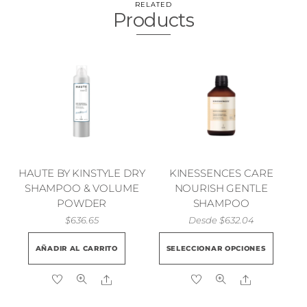
RELATED
Products
HAUTE BY KINSTYLE DRY
KINESSENCES CARE
SHAMPOO & VOLUME
NOURISH GENTLE
POWDER
SHAMPOO
$
636.65
Desde
$
632.04
Este
AÑADIR AL CARRITO
SELECCIONAR OPCIONES
prod
tien
Share
Share
múlt