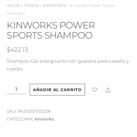
INICIO
/
TIENDA
/
KINWORKS
/ Kinworks Power Sports
Shampoo
KINWORKS POWER
SPORTS SHAMPOO
$
422.13
Shampoo-Gel energizante con guaraná para cabello y
cuerpo.
Kinworks
Share
AÑADIR AL CARRITO
Power
Sports
Shampoo
SKU:
8435057010238
cantidad
CATEGORÍA:
Kinworks