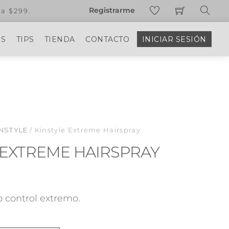
Registrarme
¿Eres estilista profesional o dist
Sear
OS
TIPS
TIENDA
CONTACTO
INICIAR SESIÓN
INSTYLE
/ Kinstyle Extreme Hairspray
 EXTREME HAIRSPRAY
 control extremo.