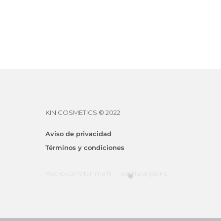
KINSTYLE EXTREM
$
829.57
KIN COSMETICS © 2022
Aviso de privacidad
Términos y condiciones
Hecho con Vitamina N
por Naranjísimo.