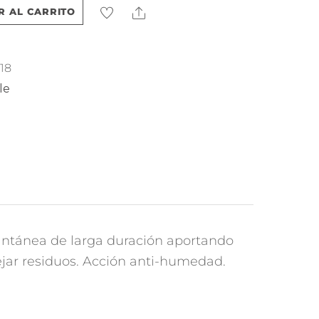
Share
R AL CARRITO
18
le
tantánea de larga duración aportando
dejar residuos. Acción anti-humedad.