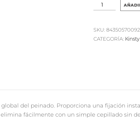
Kinstyle
AÑADI
Extreme
Hairspray
SKU:
84350570092
cantidad
CATEGORÍA:
Kinsty
global del peinado. Proporciona una fijación ins
e elimina fácilmente con un simple cepillado sin 