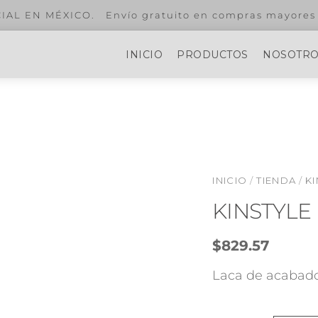
99.
INICIO
PRODUCTOS
NOSOTR
INICIO
/
TIENDA
/
K
KINSTYLE
$
829.57
Laca de acabado