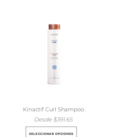
Kinactif Curl Shampoo
Desde
$
391.65
Este
SELECCIONAR OPCIONES