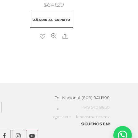
$
641.29
AÑADIR AL CARRITO
Share
Tel. Nacional: (800) 841 1998
449 540 8850
contacto
kincosmetics.mx
SÍGUENOS EN: