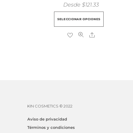
Desde
$
121.33
Este
SELECCIONAR OPCIONES
producto
tiene
Share
múltiples
variantes
Las
opciones
se
pueden
elegir
en
KIN COSMETICS © 2022
la
página
Aviso de privacidad
de
Términos y condiciones