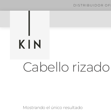
R OFICIAL EN MÉXICO. Envío gratuito en compras m
Skip
Menu
to
content
Cabello rizado
Mostrando el único resultado