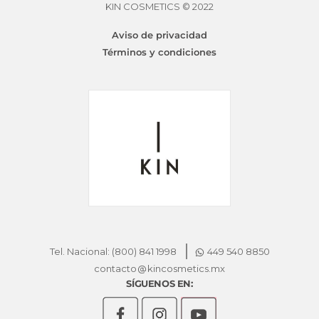
se
KIN COSMETICS © 2022
KINACTIF CURL MASK
Desde
$
530.50
pueden
Aviso de privacidad
elegir
Términos y condiciones
en
la
página
de
producto
Tel. Nacional: (800) 841 1998
449 540 8850
contacto
kincosmetics.mx
SÍGUENOS EN: