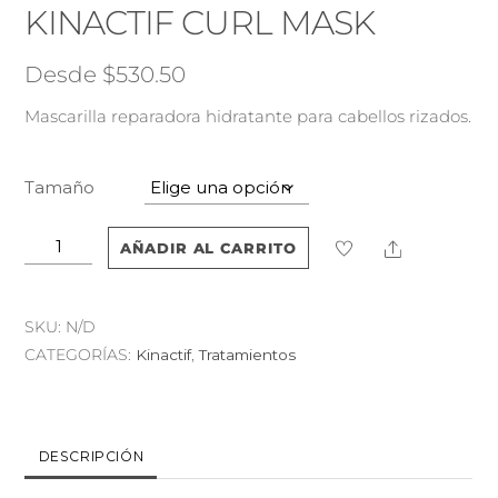
KINACTIF CURL MASK
Desde
$
530.50
Mascarilla reparadora hidratante para cabellos rizados.
Tamaño
Kinactif
Share
AÑADIR AL CARRITO
Curl
Mask
cantidad
SKU:
N/D
CATEGORÍAS:
Kinactif
,
Tratamientos
DESCRIPCIÓN