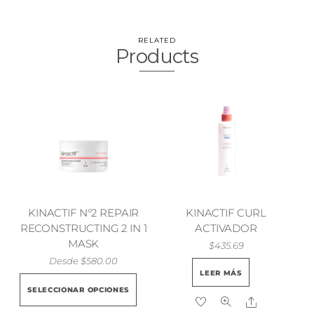
RELATED
Products
KINACTIF N°2 REPAIR
KINACTIF CURL
RECONSTRUCTING 2 IN 1
ACTIVADOR
MASK
$
435.69
Desde
$
580.00
LEER MÁS
Este
SELECCIONAR OPCIONES
producto
Share