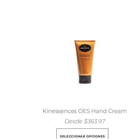
Kinessences OES Hand Cream
Desde
$
363.97
Este
SELECCIONAR OPCIONES