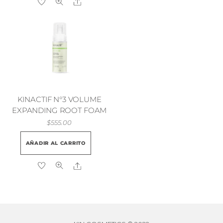
Share
múltiples
vari
variantes.
Las
Las
opci
opciones
se
se
pue
pueden
elegi
elegir
en
en
la
KINACTIF N°3 VOLUME
la
EXPANDING ROOT FOAM
pági
página
$
555.00
de
de
prod
AÑADIR AL CARRITO
producto
Share