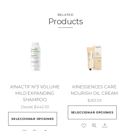
RELATED
Products
KINACTIF N°3 VOLUME
KINESSENCES CARE
MILD EXPANDING
NOURISH OIL CREAM
SHAMPOO
$
265.93
Desde
$
442.50
Este
SELECCIONAR OPCIONES
Este
prod
SELECCIONAR OPCIONES
producto
tien
Share
tiene
múlt