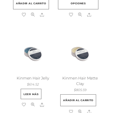
produ
AÑADIR AL CARRITO
OPCIONES
tiene
múlti
Share
Share
varian
Las
opcio
se
pued
elegir
en
la
págin
de
Kinmen Hair Jelly
Kinmen Hair Matte
produ
Clay
$
614.52
$
805.59
LEER MÁS
AÑADIR AL CARRITO
Share
Share