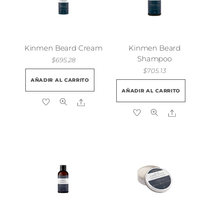
elegir
en
la
página
Kinmen Beard Cream
Kinmen Beard
de
Shampoo
$
695.28
producto
$
705.13
AÑADIR AL CARRITO
AÑADIR AL CARRITO
Share
Share