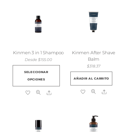
Kinmen 3 in 1 Shampoo
Kinmen After Shave
Balm
Desde
$
155.00
$
318.37
Este
SELECCIONAR
producto
AÑADIR AL CARRITO
OPCIONES
tiene
múltiples
Share
Share
variantes.
Las
opciones
se
pueden