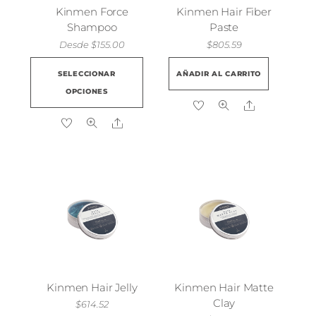
Kinmen Force
Kinmen Hair Fiber
Shampoo
Paste
Desde
$
155.00
$
805.59
Este
SELECCIONAR
AÑADIR AL CARRITO
producto
OPCIONES
tiene
Share
múltiples
Share
variantes.
Las
opciones
se
pueden
elegir
en
la
página
Kinmen Hair Jelly
Kinmen Hair Matte
de
Clay
$
614.52
producto