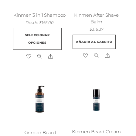
Kinmen 3 in 1 Shampoo
Kinmen After Shave
Balm
Desde
$
155.00
$
318.37
Este
SELECCIONAR
producto
AÑADIR AL CARRITO
OPCIONES
tiene
múltiples
Share
Share
variantes.
Las
opciones
se
pueden
elegir
en
la
página
de
Kinmen Beard Cream
Kinmen Beard