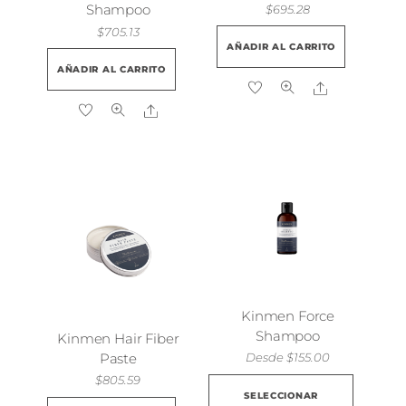
producto
Shampoo
$
695.28
$
705.13
AÑADIR AL CARRITO
AÑADIR AL CARRITO
Share
Share
Kinmen Force
Shampoo
Kinmen Hair Fiber
Paste
Desde
$
155.00
$
805.59
Este
SELECCIONAR