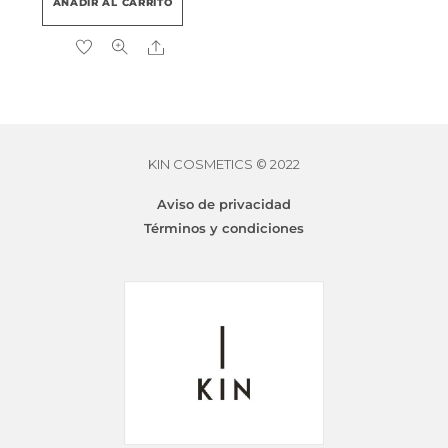
AÑADIR AL CARRITO
pro
Share
KIN COSMETICS © 2022
Aviso de privacidad
Términos y condiciones