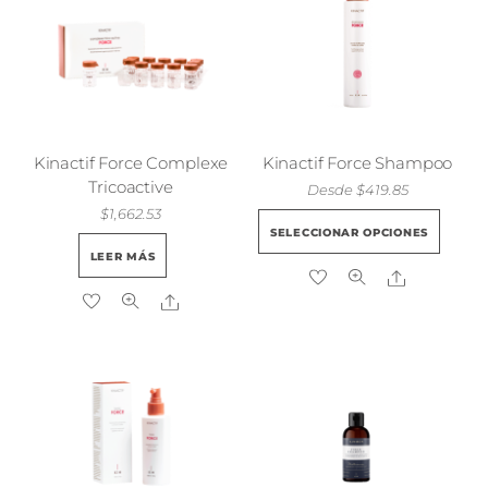
Kinactif Force Complexe
Kinactif Force Shampoo
Tricoactive
Desde
$
419.85
$
1,662.53
Est
SELECCIONAR OPCIONES
pro
LEER MÁS
Share
tie
Share
múl
vari
Las
opc
se
pue
eleg