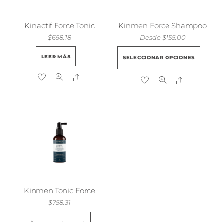
en
la
Kinactif Force Tonic
Kinmen Force Shampoo
pág
$
668.18
Desde
$
155.00
de
Est
pro
LEER MÁS
SELECCIONAR OPCIONES
pro
Share
tie
Share
múl
vari
Las
opc
se
pue
eleg
en
la
Kinmen Tonic Force
pág
$
758.31
de