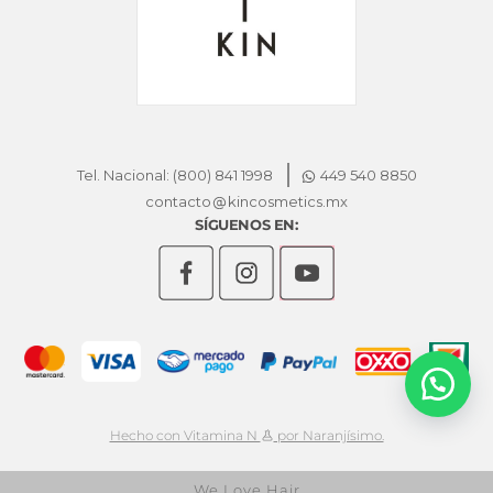
Tel. Nacional: (800) 841 1998
449 540 8850
contacto
kincosmetics.mx
SÍGUENOS EN:
Hecho con Vitamina N
por Naranjísimo.
We Love Hair