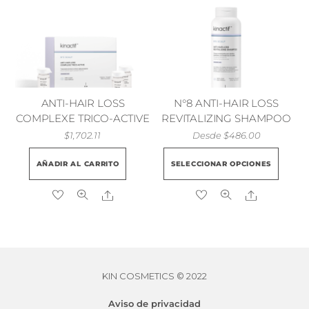
ANTI-HAIR LOSS
N°8 ANTI-HAIR LOSS
COMPLEXE TRICO-ACTIVE
REVITALIZING SHAMPOO
$
1,702.11
Desde
$
486.00
Est
AÑADIR AL CARRITO
SELECCIONAR OPCIONES
pro
tie
Share
Share
múl
vari
Las
opc
se
KIN COSMETICS © 2022
pue
Aviso de privacidad