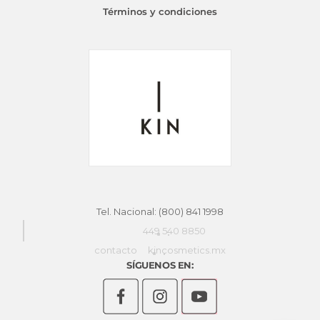
eleg
Términos y condiciones
en
la
pág
de
pro
Tel. Nacional: (800) 841 1998
449 540 8850
contacto
kincosmetics.mx
SÍGUENOS EN: