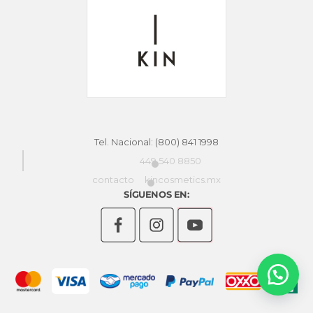
de
producto
Tel. Nacional: (800) 841 1998
449 540 8850
contacto
kincosmetics.mx
SÍGUENOS EN: