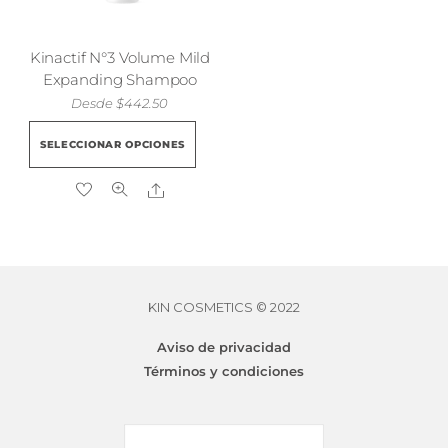
Kinactif N°3 Volume Mild
Expanding Shampoo
Desde
$
442.50
Este
SELECCIONAR OPCIONES
producto
tiene
Share
múltiples
variantes.
Las
opciones
se
KIN COSMETICS © 2022
pueden
Aviso de privacidad
elegir
Términos y condiciones
en
la
página