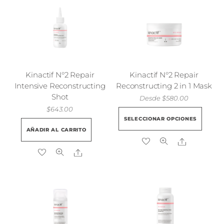
Kinactif N°2 Repair
Kinactif N°2 Repair
Intensive Reconstructing
Reconstructing 2 in 1 Mask
Shot
Desde
$
580.00
$
643.00
Est
SELECCIONAR OPCIONES
pro
AÑADIR AL CARRITO
tie
Share
múl
Share
vari
Las
opc
se
pue