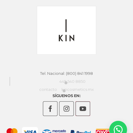
pág
de
pro
Tel. Nacional: (800) 841 1998
449 540 8850
contacto
kincosmetics.mx
SÍGUENOS EN: