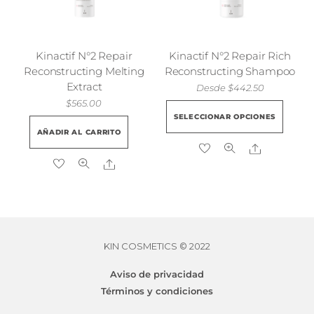
eleg
en
la
pág
Kinactif N°2 Repair
Kinactif N°2 Repair Rich
Reconstructing Melting
Reconstructing Shampoo
de
Extract
Desde
$
442.50
pro
$
565.00
Est
SELECCIONAR OPCIONES
pro
AÑADIR AL CARRITO
tie
Share
múl
Share
vari
Las
opc
se
KIN COSMETICS © 2022
pue
eleg
Aviso de privacidad
en
Términos y condiciones
la