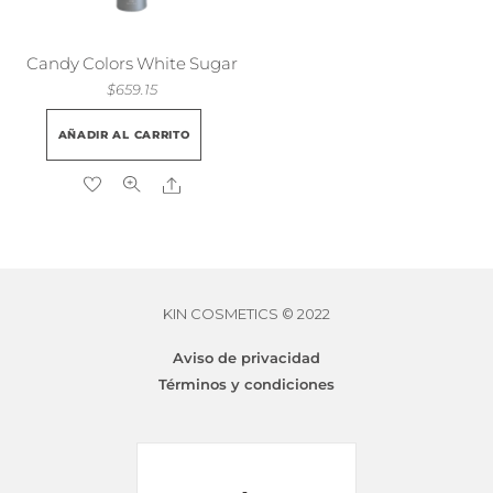
en
la
página
Candy Colors White Sugar
de
$
659.15
producto
AÑADIR AL CARRITO
Share
KIN COSMETICS © 2022
Aviso de privacidad
Términos y condiciones