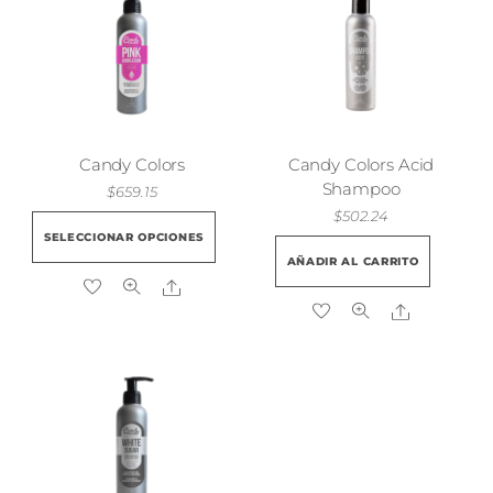
Candy Colors
Candy Colors Acid
Shampoo
$
659.15
$
502.24
Este
SELECCIONAR OPCIONES
producto
AÑADIR AL CARRITO
tiene
Share
múltiples
Share
variantes.
Las
opciones
se
pueden
elegir