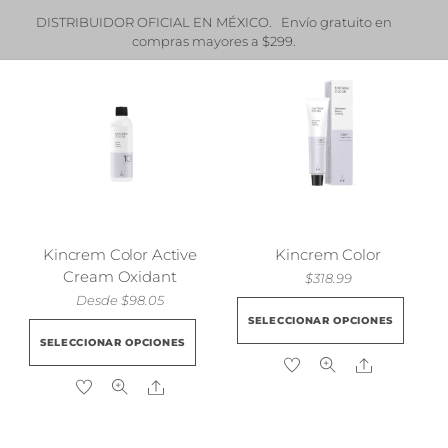
DISTRIBUIDOR OFICIAL EN MÉXICO. Envío gratuito en
¿
compras mayores a $299.
Kincrem Color Active
Kincrem Color
Cream Oxidant
$
318.99
Desde
$
98.05
Est
SELECCIONAR OPCIONES
Este
pro
SELECCIONAR OPCIONES
producto
tie
Share
tiene
múl
Share
múltiples
vari
variantes.
Las