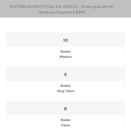
RIBUIDOR OFICIAL EN MÉXICO. Envío gratuito en
¿Eres estili
compras mayores a $299.
pro
.0
10
Rubio
Platino
9
Rubio
Muy Claro
8
Rubio
Claro