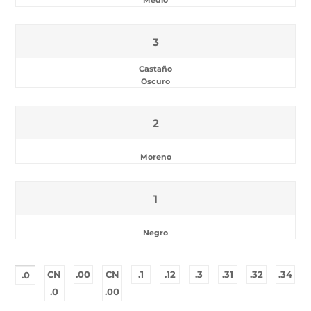
Medio
3
Castaño
Oscuro
2
Moreno
1
Negro
CN
.00
CN
.1
.12
.3
.31
.32
.34
.0
.0
.00