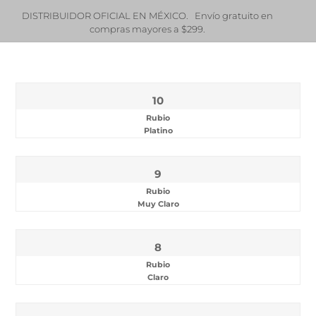
¿Eres estilista profesional o distribuidor de productos
DI
profesionales?
CONTÁCTANOS
.0
10
Rubio
Platino
9
Rubio
Muy Claro
8
Rubio
Claro