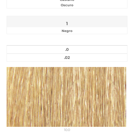
Oscuro
1
Negro
.0
.02
10.0