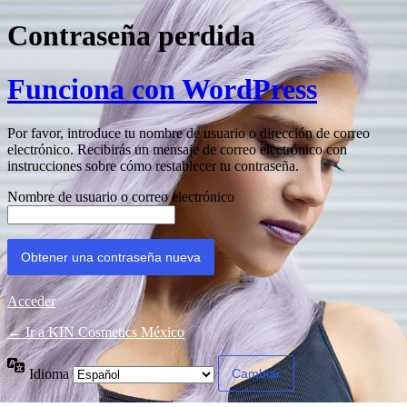
Contraseña perdida
Funciona con WordPress
Por favor, introduce tu nombre de usuario o dirección de correo
electrónico. Recibirás un mensaje de correo electrónico con
instrucciones sobre cómo restablecer tu contraseña.
Nombre de usuario o correo electrónico
Acceder
← Ir a KIN Cosmetics México
Idioma